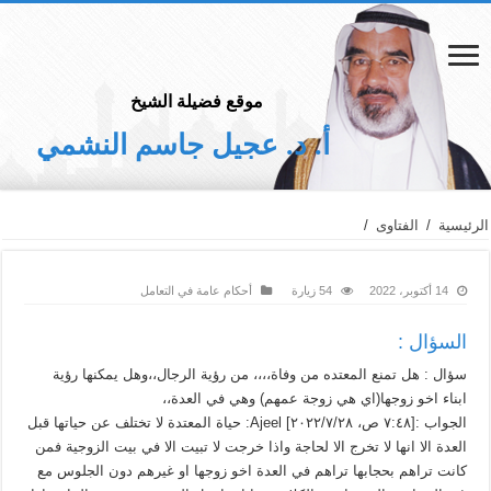
موقع فضيلة الشيخ
أ. د. عجيل جاسم النشمي
الرئيسية
/
الفتاوى
/
14 أكتوبر، 2022
54 زيارة
أحكام عامة في التعامل
السؤال :
سؤال : هل تمنع المعتده من وفاة،،،، من رؤية الرجال،،وهل يمكنها رؤية
ابناء اخو زوجها(اي هي زوجة عمهم) وهي في العدة،،
الجواب :[٧:٤٨ ص، ٢٠٢٢/٧/٢٨] Ajeel: حياة المعتدة لا تختلف عن حياتها قبل
العدة الا انها لا تخرج الا لحاجة واذا خرجت لا تبيت الا في بيت الزوجية فمن
كانت تراهم بحجابها تراهم في العدة اخو زوجها او غيرهم دون الجلوس مع