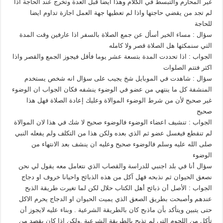
غير المحارم والتبسط في الكلام وهذا ايضا قبل العدة وتخرج عند الحاجة اذا
لم تجد من يقضي حاجتها واذا لم تعطيها جهة العمل اجازة تداوم ايضا
للحاجة
سؤال : مساء الخير أسأل عن جمع الصلاة بالسفر اذا عارفين وقت المدة
التي سنمكثها هل الصلاة قصر ولا كامله
الجواب : اذا تحددت المدة بتسعة عشر يوما فأقل فيجوز الجمع والقصر واذا
اكثر فتتم الصلوات
سؤال : شاهدت في الموبايل شخ يجيب على سؤال انه شخص يستخدم
المنشفة كل ما ينتهي من عضو في الوضوء ينشفه فكان الجواب ان الوضوء
غير صحيح لأن من شرط الوضوء الموالاة وعليك إعادة الصلاة فهل هذا
صحيح
الجواب : تنشيف اعضاء الوضوء فالوضوء صحيح لا شك في هذا لان الموالاة
لم تنقطع فيغسل عضو ثم الذي بعده ولكن هذا من التكلف ولم يفعله النبي
صلى الله عليه وسلم فالوضوء صحيح وعليه ان ينشف بعد الانتهاء من
الوضوء
سؤال أنا في بلد اجنبي للدراسة والقصاب الذي نتعامل معه يقول لي نحن
نصعق الحيوان ثم نذبحه فهل آكل من هذه الذبائح واحيانا خروف او دجاج
الجواب : الأصل أن ذبائح أهل الكتاب حلال لكن لما تغيرت طريقة الذبح
عندهم وأصبحت بطريق الصعق الذي يميت الحيوان او الدجاج يحرم الاكل
حتى يتبين ويتأكد بأن ماذبح كان بالطريقة الشرعية . وبناء عليه لايجوز أن
تأكل من اللحوم التي لم تذبح بالطريقة الشرعية .ولكن اذا كان يقصد من