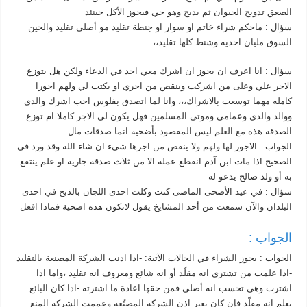
الصعق تدويخ الحيوان ثم يذبح وهو حي فيجوز الأكل حينئذ
سؤال : ماحكم شراء خاتم او سوار او جنطة تقليد مو أصلي تقليد والحين
السوق مليان احذيه وشنط كلها تقليد،،
سؤال : انا اعرف ان يجوز ان اشرك معي احد في الدعاء ولكن هل يتوزع
الاجر علي وعلى من اشركت وينقص من اجري او يكتب لي ولهم اجورا
كامله مهما توسعت بالاشراك،،، وانا لما اتصدق بفلوس احب اشرك والدي
ووالد والدي وعمامي وموتى المسلمين فهل يكون لي الاجر كاملا ام توزع
الصدقه هذه مع العلم ليس المقصود بأضحيه انما صدقات مال
الجواب : الاجور لها ولهم ولا ينقص من اجرها شيء ان شاء الله وقد ورد في
الصحيح اذا مات ابن آدم انقطع عمله الا من ثلاث صدقة جارية او علم ينتفع
به أو ولد صالح يدعو له
سؤال : في عيد الأضحى الماضى كنت وكلت احدى اللجان بالذبح في احدى
البلدان والآن سمعت من أحد المشايخ يقول لاتكون هذه اضحية فماذا افعل
الجواب :
الجواب : يجوز الشراء في الحالات الآتية: -اذا اذنت الشركة المصنعة بالتقليد
-اذا علمت من تشتري انه مقلّد أو انه شائع ومعروف انه تقليد ،واما اذا
اشترت وهي تحسب انه أصلي فمن حقها اعادة ما اشترته -اذا كان البائع
يعلم انه مقلّد فإن كان بغير اذن الشركة المصنّعة وعممت الشركة المنع