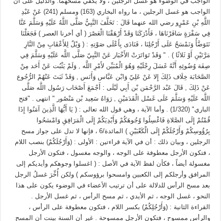
الواجب في الوضوء هو غسل الرجلين ، ولا يكفي مسحهما. والدليل على أن
الواجب هو غسل الرجلين ، ما رواه البخاري (163) ومسلم (241) عَنْ عَبْدِ
اللَّهِ بْنِ عَمْرٍو رضي الله عنهما قَالَ : تَخَلَّفَ النَّبِيُّ صَلَّى اللَّهُ عَلَيْهِ وَسَلَّمَ عَنَّا
فِي سَفْرَةٍ سَافَرْنَاهَا ، فَأَدْرَكَنَا وَقَدْ أَرْهَقْنَا الْعَصْرَ ( أي أخرنا العصر ) فَجَعَلْنَا
نَتَوَضَّأُ وَنَمْسَحُ عَلَى أَرْجُلِنَا ، فَنَادَى بِأَعْلَى صَوْتِهِ : ( وَيْلٌ لِلأَعْقَابِ مِنْ النَّارِ
مَرَّتَيْنِ أَوْ ثَلاثًا ) . " وَقَدْ تَوَاتَرَتْ الأَخْبَار عَنْ النَّبِيّ صَلَّى اللَّه عَلَيْهِ وَسَلَّمَ فِي
صِفَة وُضُوئِهِ أَنَّهُ غَسَلَ رِجْلَيْهِ وَهُوَ الْمُبَيِّن لأَمْرِ اللَّه , وَلَمْ يَثْبُت عَنْ أَحَد مِنْ
الصَّحَابَة خِلَاف ذَلِكَ إِلا عَنْ عَلِيّ وَابْن عَبَّاس وَأَنَس , وَقَدْ ثَبَتَ عَنْهُمْ الرُّجُوع
عَنْ ذَلِكَ , قَالَ عَبْد الرَّحْمَن بْن أَبِي لَيْلَى : أَجْمَعَ أَصْحَاب رَسُول اللَّه صَلَّى
اللَّه عَلَيْهِ وَسَلَّمَ عَلَى غَسْل الْقَدَمَيْنِ , رَوَاهُ سَعِيد بْن مَنْصُور " انتهى . "فتح
الباري" (1/320) . وأما الآية ، وهي قول الله تعالى : ( يَا أَيُّهَا الَّذِينَ آمَنُوا إِذَا
قُمْتُمْ إِلَى الصَّلاةِ فَاغْسِلُوا وُجُوهَكُمْ وَأَيْدِيَكُمْ إِلَى الْمَرَافِقِ وَامْسَحُوا
بِرُؤُوسِكُمْ وَأَرْجُلَكُمْ إِلَى الْكَعْبَيْنِ ) المائدة/6 ، فإنها لا تدل على جواز مسح
الرجلين ، وبيان ذلك : أن في الآية قراءتين : الأولى : (وَأَرْجُلَكُمْ) بنصب اللام
، فتكون الأرجل معطوفة على الوجه ، والوجه مغسول ، فتكون الأرجل
مغسولة أيضاً ، فكأن لفظ الآية في الأصل : ( اغسلوا وجوهكم وأيديكم إلى
المرافق وأرجلكم إلى الكعبين وامسحوا برؤوسكم ) ولكن أُخِّرَ غسلُ الرجل
بعد مسح الرأس للدلالة على أن ترتيب الأعضاء في الوضوء يكون على هذا
النحو ، غسل الوجه ، ثم الأيدي ، ثم مسح الرأس ، ثم غسل الأرجل .
القراءة الثانية : (وَأَرْجُلِكُمْ) بكسر اللام ، فتكون معطوفة على الرأس ،
والرأس ممسوح ، فتكون الأرجل ممسوحة . غير أن السنة بينت أن المسح