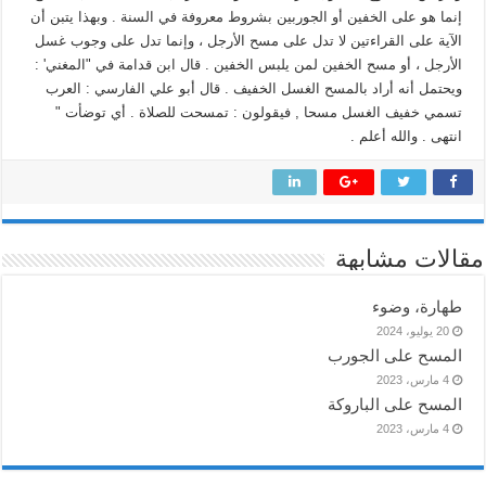
إنما هو على الخفين أو الجوربين بشروط معروفة في السنة . وبهذا يتبن أن
الآية على القراءتين لا تدل على مسح الأرجل ، وإنما تدل على وجوب غسل
الأرجل ، أو مسح الخفين لمن يلبس الخفين . قال ابن قدامة في "المغني' :
ويحتمل أنه أراد بالمسح الغسل الخفيف . قال أبو علي الفارسي : العرب
تسمي خفيف الغسل مسحا , فيقولون : تمسحت للصلاة . أي توضأت "
انتهى . والله أعلم .
مقالات مشابهة
طهارة، وضوء
20 يوليو، 2024
المسح على الجورب
4 مارس، 2023
المسح على الباروكة
4 مارس، 2023