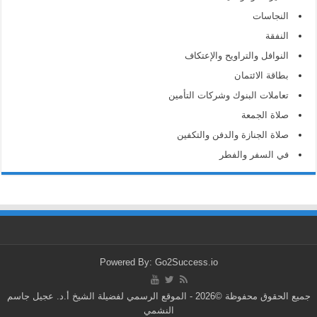
النجاسات
النفقة
النوافل والتراويح والإعتكاف
بطاقة الائتمان
تعاملات البنوك وشركات التأمين
صلاة الجمعة
صلاة الجنازة والدفن والتكفين
في السفر والفطر
Powered By: Go2Success.io
جميع الحقوق محفوظة ©2026 - الموقع الرسمي لفضيلة الشيخ أ.د. عجيل جاسم
النشمي