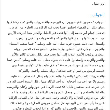
لزراعتها .
الجواب :
الجواب : جمهورالفقهاء يرون ان البرسيم والخضروات والفواكه لا زكاة فيها
وبيان ذلك أن الفقهاء اختلفوا فيما تجب فيه الزكاة من الخارج من الأرض،
فذهب الإمام أبو حنيفة إلى أنها تجب في القليل والكثير مما أخرجته الأرض
من الحبوب كلها والثمار كلها والفواكه و الخضروات والبقول والزهور،
واستدل على ذلك بعموم قوله صلى الله عليه وسلم: " فيما سقت السماء
والعيون - أو كان عثرياً العشر، وفيما سقي بالنضح نصف العشر". رواه
البخاري .وذهب الأئمة الثلاثة إلى أنها تجب فيما يكال ويقتات كالبر والأرز
والتمر والزبيب، واستدلوا على ذلك بقوله صلى الله عليه وسلم: "ليس فيما
دون خمسة أوسق من التمر صدقة" متفق عليه. وقال: "وليس فيما دون
خمسة أوسق من تمر أو حب صدقة". رواه مسلم وأحمد. والفواكه
والخضروات كانت كثيرة بالمدينة والطائف، ولم ينقل عنه صلى الله عليه
وسلم ولا عن أحد من أصحابه أنه أخذ الزكاة منها . قال الشيخ أحمد الدردير
في شرحه على مختصر خليل: فلا تجب الزكاة في جوز ولوز وكتان والبرسيم
والحلبة والسلجم والتين، ومحل عدم وجوب الزكاة فيما ذكر وغيره ما لم
تكن من عروض التجارة وإلا زكيت. وعلى ذلك في مثل حال السائل الزكاة
على ما يأتيه من ثمن البيع فيعامل معامل عروض التجارة ، ولا زكاة كذلك
علي البرسيم والتبن والخضروات والفواكه الا اذا اتخذت للتجارة فتكون