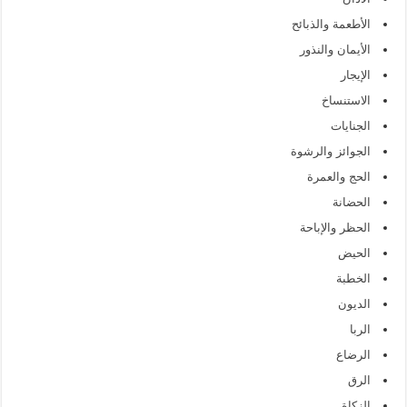
الأطعمة والذبائح
الأيمان والنذور
الإيجار
الاستنساخ
الجنايات
الجوائز والرشوة
الحج والعمرة
الحضانة
الحظر والإباحة
الحيض
الخطبة
الديون
الربا
الرضاع
الرق
الزكاة