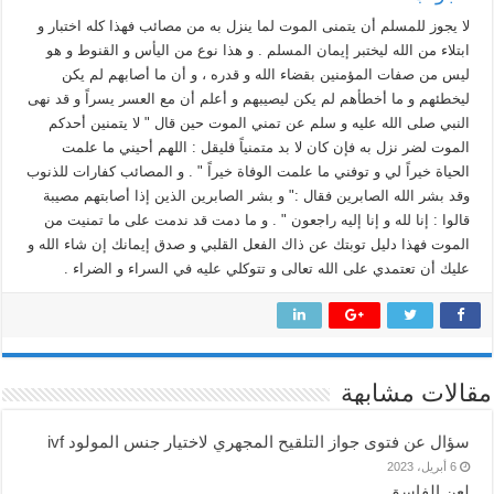
لا يجوز للمسلم أن يتمنى الموت لما ينزل به من مصائب فهذا كله اختبار و
ابتلاء من الله ليختبر إيمان المسلم . و هذا نوع من اليأس و القنوط و هو
ليس من صفات المؤمنين بقضاء الله و قدره ، و أن ما أصابهم لم يكن
ليخطئهم و ما أخطأهم لم يكن ليصيبهم و أعلم أن مع العسر يسراً و قد نهى
النبي صلى الله عليه و سلم عن تمني الموت حين قال " لا يتمنين أحدكم
الموت لضر نزل به فإن كان لا بد متمنياً فليقل : اللهم أحيني ما علمت
الحياة خيراً لي و توفني ما علمت الوفاة خيراً " . و المصائب كفارات للذنوب
وقد بشر الله الصابرين فقال :" و بشر الصابرين الذين إذا أصابتهم مصيبة
قالوا : إنا لله و إنا إليه راجعون " . و ما دمت قد ندمت على ما تمنيت من
الموت فهذا دليل توبتك عن ذاك الفعل القلبي و صدق إيمانك إن شاء الله و
عليك أن تعتمدي على الله تعالى و تتوكلي عليه في السراء و الضراء .
مقالات مشابهة
سؤال عن فتوى جواز التلقيح المجهري لاختيار جنس المولود ivf
6 أبريل، 2023
لعن الفاسق