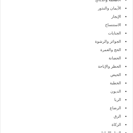
الأيمان والنذور
الإيجار
الاستنساخ
الجنايات
الجوائز والرشوة
الحج والعمرة
الحضانة
الحظر والإباحة
الحيض
الخطبة
الديون
الربا
الرضاع
الرق
الزكاة
الزنا واللواط