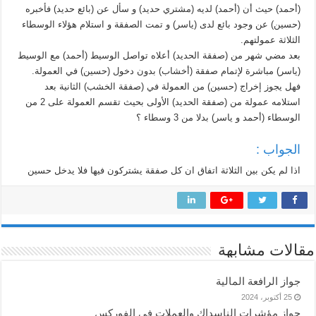
(أحمد) حيث أن (أحمد) لديه (مشتري حديد) و سأل عن (بائع حديد) فأخبره
(حسين) عن وجود بائع لدى (ياسر) و تمت الصفقة و استلام هؤلاء الوسطاء
الثلاثة عمولتهم.
بعد مضي شهر من (صفقة الحديد) أعلاه تواصل الوسيط (أحمد) مع الوسيط
(ياسر) مباشرة لإتمام صفقة (أخشاب) بدون دخول (حسين) في العمولة.
فهل يجوز إخراج (حسين) من العمولة في (صفقة الخشب) الثانية بعد
استلامه عمولة من (صفقة الحديد) الأولى بحيث تقسم العمولة على 2 من
الوسطاء (أحمد و ياسر) بدلا من 3 وسطاء ؟
الجواب :
اذا لم يكن بين الثلاثة اتفاق ان كل صفقة يشتركون فيها فلا يدخل حسين
مقالات مشابهة
جواز الرافعة المالية
25 أكتوبر، 2024
جواز مؤشرات الناسداك والعملات في الفوركس