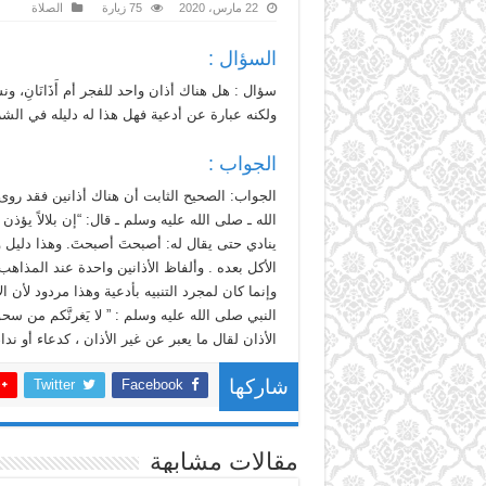
22 مارس، 2020
75 زيارة
الصلاة
السؤال :
سؤال : هل هناك أذان واحد للفجر أم أَذَانَانِ، و
ولكنه عبارة عن أدعية فهل هذا له دليله في الش
الجواب :
الجواب: الصحيح الثابت أن هناك أذانين فقد رو
الله ـ صلى الله عليه وسلم ـ قال: “إن بلالاً يؤذ
ينادي حتى يقال له: أصبحتَ أصبحتَ. وهذا دليل وا
الأكل بعده . وألفاظ الأذانين واحدة عند المذاهب 
وإنما كان لمجرد التنبيه بأدعية وهذا مردود لأن ا
النبي صلى الله عليه وسلم : ” لا يَغرنَّكم من سح
الأذان لقال ما يعبر عن غير الأذان ، كدعاء أو ندا
Twitter
Facebook
شاركها
مقالات مشابهة