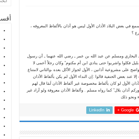
أقسا
نسمع في بعض البلاد الأذان الأول ليس هو أذان بالألفاظ المعروفه ،
رع ؟
ى البخاري ومسلم عن عبد الله بن عمر ـ رضي الله عنهما ـ أن رسول
ن بليل فكلوا واشربوا حتى ينادي ابن أم مكتوم” وكان رجلاً أعمى لا
ضح على مشروعية أذانين ، الأول لجواز الأكل بعده ،والثاني لامتناع
إلا عند بعض الحنفية قالوا :إن النداء الأول لم يكن بألفاظ الأذان
لأذان الأول لو كان بألفاظ مخصوصة غير ألفاظ الأذان لَمَا قال لهم
وركم أذان بلال” كما رواه مسلم . وألفاظ الأذان معروفة ولو أراد غير
ء ونحو ذلك
LinkedIn
Google +