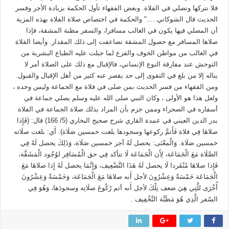
فلا نتركها ونصلي في الفلاة. وبعض الفقهاء تأول الحكمة بزيادة الأجر وفسر
الحديث قال الشوكاني....." والحكمة في اختصاص صلاة الفلاة بهذه المزية
أن المصلي فيها يكون في الغالب مسافرا، والسفر مظنة المشقة، فإذا
صلاها المسافر مع حصول المشقة تضاعفت إلى ذلك المقدار. وأيضا الفلاة
في الغالب من مواطن الخوف والفزع لما جبلت عليه الطباع البشرية من
التوحش عند مفارقة النوع الإنساني، فالإقبال مع ذلك على الصلاة أمر لا
يناله إلا من بلغ في التقوى إلى حد يقصر عنه كثير من أهل الإقبال والقبول.
ومن الفقهاء من فسر الحديث بمن صلى في فلاة مع الجماعة وليس وحده ،
ولعل هذا هو الأولى ، وكان النبي صلى الله عليه وسلم يصلي جماعة في
أسفاره في الصحراء وممن جزم بأن المراد بذلك صلاة الجماعة في الفلاة
بدر الدين العيني في عمدة القاري شرح صحيح البخاري (5/ 166) قال: (فَإِذا
صلاهَا فِي فلاة فَأَتمَّ ركوعها وسجودها بلغت خمسين صَلَاة). أَي: بلغت صلَاته
خمسين صَلَاة. وَالْمعْنَى: يحصل لَهُ أجر خمسين صَلَاة، وَذَلِكَ يحصل لَهُ فِي
الصَّلَاة مَعَ الْجَمَاعَة، لِأَن الْجَمَاعَة لَا تتأكد فِي حق الْمُسَافِر لوُجُود الْمَشَقَّة،
فَإِذا صلاهَا مُنْفَردا لَا يحصل لَهُ هَذَا التَّضْعِيف، وَإِنَّمَا يحصل لَهُ إِذا صلاهَا مَعَ
الْجَمَاعَة خَمْسَةٌ وَعِشْرُونَ لأجل أَنه صلاهَا مَعَ الْجَمَاعَة، وَخَمْسَةٌ وَعِشْرُونَ
أُخْرَى للَّتِي هِيَ ضعف تِلْكَ لأجل أَنه أتم رُكُوعَ صلَاتِه وسجودَها، وَهُوَ فِي
السّفر الَّذِي هُوَ مَظَنَّة التَّخْفِيف .