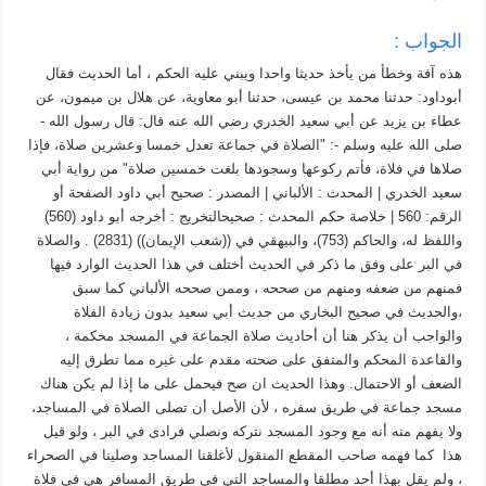
الجواب :
هذه آفة وخطأ من يأخذ حديثا واحدا ويبني عليه الحكم ، أما الحديث فقال
أبوداود: حدثنا محمد بن عيسى، حدثنا أبو معاوية، عن هلال بن ميمون، عن
عطاء بن يزيد عن أبي سعيد الخدري رضي الله عنه قال: قال رسول الله -
صلى الله عليه وسلم -: "الصلاة في جماعة تعدل خمسا وعشرين صلاة، فإذا
صلاها في فلاة، فأتم ركوعها وسجودها بلغت خمسين صلاة" من رواية أبي
سعيد الخدري | المحدث : الألباني | المصدر : صحيح أبي داود الصفحة أو
الرقم: 560 | خلاصة حكم المحدث : صحيحالتخريج : أخرجه أبو داود (560)
واللفظ له، والحاكم (753)، والبيهقي في ((شعب الإيمان)) (2831) . والصلاة
في البر على وفق ما ذكر في الحديث أختلف في هذا الحديث الوارد فيها
فمنهم من ضعفه ومنهم من صححه ، وممن صححه الألباني كما سبق
،والحديث في صحيح البخاري من حديث أبي سعيد بدون زيادة الفلاة
والواجب أن يذكر هنا أن أحاديث صلاة الجماعة في المسجد محكمة ،
والقاعدة المحكم والمتفق على صحته مقدم على غيره مما تطرق إليه
الضعف أو الاحتمال. وهذا الحديث ان صح فيحمل على ما إذا لم يكن هناك
مسجد جماعة في طريق سفره ، لأن الأصل أن تصلى الصلاة في المساجد،
ولا يفهم منه أنه مع وجود المسجد نتركه ونصلي فرادى في البر ، ولو قيل
هذا كما فهمه صاحب المقطع المنقول لأغلقنا المساجد وصلينا في الصحراء
، ولم يقل بهذا أحد مطلقا والمساجد التي في طريق المسافر هي في فلاة