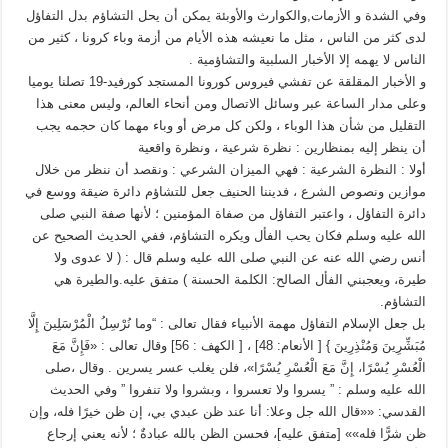
وفي الشدة و الأزمات,والكوارث والأوبئة يمكن أن يحل التشاؤم بدل التفاؤل
لدى كثر من الناس ، مثل ما نعيشه هذه الأيام من أزمة وباء كرونا ، كثير من
الناس لا يهمه إلا الأخبار السلبية والتشاؤمية .
و الأخبار المقلقة عن تفشي فيروس كورونا المستجد كورفيد-19 تصلنا يوميا
وعلى مدار الساعة عبر وسائل الاتصال ومن أنحاء العالم، وليس معنى هذا
التقليل من شأن هذا الوباء ، ولكن كل مرض أو وباء مهما كان حجمه يجب
أن ينظر إليه بمنظارين : نظرة شرعية ، ونظرة واقعية
أولا : النظرة الشرعية : فهي الميزان الشرعي : ونقصد أن ننظر من خلال
موازين ونصوص الشرع ، فديننا الحنيف جعل للتشاؤم دائرة ضيقة ووسع في
دائرة التفاؤل ، واعتبر التفاؤل من صفاة المؤمنين ؛ لأنها صفة النبي صلى
الله عليه وسلم فكان يحب الفأل ويكره التشاؤم، ففي الحديث الصحيح عن
أنس رضي الله عنه عن النبي صلى الله عليه وسلم قال : ( لا عدوى ولا
طيرة، ويعجبني الفأل الصالح: الكلمة الحسنة ) متفق عليه.والطيرة هي
التشاؤم.
بل جعل الإسلام التفاؤل مهمة الأنبياء فقال تعالى : “وما نُرْسِلُ الْمُرْسَلِينَ إِلَّا
مُبَشِّرِينَ وَمُنْذِرِينَ } [ الأنعام: 48] ، [ الكهف : 56] وقال تعالى : «فَإِنَّ مَعَ
الْعُسْرِ يُسْرًا، إِنَّ مَعَ الْعُسْرِ يُسْرًا»، فلن يغلب عسر يسرين . وقال ،صلى
الله عليه وسلم : ” يسروا ولا تعسروا ، وبشروا ولا تنفروا ” وفي الحديث
القدسي: ««قال الله جل وعلا: أنا عند ظن عبدي بي، إن ظن خيرًا فله، وإن
ظن شرًّا فله»» [متفق عليه]، فحسن الظن بالله عبادةٌ ؛ لأنه يعني إرجاع