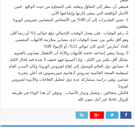
فينبغي أن ننظر إلى التفاؤل ونغلبه على التشاؤم من حيث الواقع . فمن
الأخبار الواقعية التي ينبغي إثارتها وإشاعتها الآتي :
1- تشير التقديرات إلى أن 99% من الأشخاص المصابين بفيروس كورونا
يتعافون
2- رغم الوفيات ، فإن معدل الوفيات الإجمالي يبلغ حوالي 1% أو ربما أقل،
وهو أقل بكثير من نسبة الوفيات لدى مصابي متلازمة الالتهاب التنفسي
الحاد “سارس” الذي كان حوالي 11%، أو الإيبولا 90%.
3- ومما ينبغي إشاعته خاصة للأمهات والآباء أن الأطفال يصابون بالعدوى
بشكل أقل بكثير من الكبار ، وإذا أصيبوا فهو خفيف لا شدة فيه كحال الكبار .
4- تتسابق دول العالم للوصول إلى لقاح لفيروس كورونا، وكان المدير العام
لمنظمة الصحة العالمية تيدروس أدهانوم جيبريسوس قد أعلن بتجربة
تضامن، وهي دراسة بمشاركة عدة دول لتحليل العلاجات والأدوية لفيروس
كورونا.
فالنكن متفائلين ، ونعمل ونبذل الأسباب . ونوقن أن هذا الوباء في طريقه
للزوال عاجلا غير آجل بعون الله .