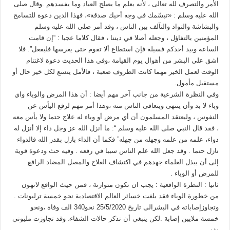
الأمر والتصرف لله تعالى ، لأنه يعلم ما يصلح العباد وما يفسدهم .وقال صلى
الله عليه وسلم : «تبسّمك في وجه أخيك صدقة»، فهذا الدين دعوة للتسامح
والبشاشة والتواد والتآلف بين الناس ، وقد أمر صلى الله عليه وسلم
المؤمنين بالتفاؤل ، وجعله أصلا في ديننا ، فقال كلاما عجبا : “إن قامت
الساعة وبيد أحدكم فسيلة فإن استطاع ألا تقوم حتى يغرسها فليفعل”. فلا
اشق على البشر من أهوال يوم القيامة ،وفي هذا الحديث دعوة لاغتنام
الوقت لعمل الخير مهما كانت الظروف صعبة ، فالأمل يتسع لكل خير حال أو
مستقبل مأمول.
وفي النظرة الشرعية من جانب آخر مهم أيضا : أن هذا المرض والوباء واي
وباء لا بد وأن ينتهى ويتعافى الناس منه ،وهذا أمر مهم لرفع اليأس عن
النفوس ، وليعتقد المسلمون أن أي مرض أو وباء له علاج حتما ولا يأس معه
، فقد قال النبي صلى الله عليه وسلم “: ما أنزل الله عز وجل داء إلا أنزل له
دواء، علمه من علمه وجهله من جهله” فكما أن الداء بازل بقدر الله فالدواء
نازل حتما . وقد جعل الله علم الناس سببا في رفعه . وفيه حث ودعوة قوية
إلى أن يبذل العلماء جهدهم في اكتشاف العلاج والمصل المضاد الرافع
للمرض أو الوباء .
ثانيا : النظرة الواقعية : يجب ان تكون متوازنة ، فمن حيث الواقع لانهون
من خطورة الوباء فقد بلغت خسائر العالم الاقتصادية نحو خمسة ترليونات .
وتجاوزإصاباته في البشرالى تاريخ 25/5/2020 نحو340 الف وفاة ،ونحو
خمسة ملايين إصابة .لكن ينبغي أن نذكر حالات الشفاء، وقد تجاوزت مليوني
نفس