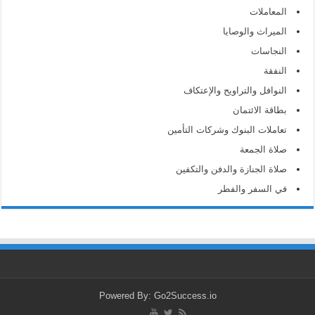
المعاملات
الميراث والوصايا
النجاسات
النفقة
النوافل والتراويح والإعتكاف
بطاقة الائتمان
تعاملات البنوك وشركات التأمين
صلاة الجمعة
صلاة الجنازة والدفن والتكفين
في السفر والفطر
Powered By: Go2Success.io