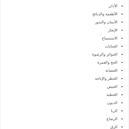
الأذان
الأطعمة والذبائح
الأيمان والنذور
الإيجار
الاستنساخ
الجنايات
الجوائز والرشوة
الحج والعمرة
الحضانة
الحظر والإباحة
الحيض
الخطبة
الديون
الربا
الرضاع
الرق