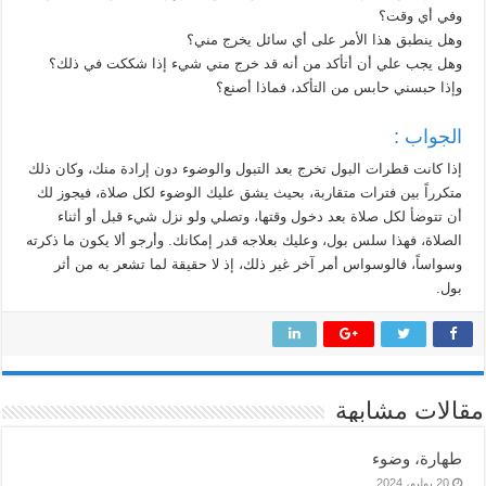
وفي أي وقت؟
وهل ينطبق هذا الأمر على أي سائل يخرج مني؟
وهل يجب علي أن أتأكد من أنه قد خرج مني شيء إذا شككت في ذلك؟
وإذا حبسني حابس من التأكد، فماذا أصنع؟
الجواب :
إذا كانت قطرات البول تخرج بعد التبول والوضوء دون إرادة منك، وكان ذلك
متكرراً بين فترات متقاربة، بحيث يشق عليك الوضوء لكل صلاة، فيجوز لك
أن تتوضأ لكل صلاة بعد دخول وقتها، وتصلي ولو نزل شيء قبل أو أثناء
الصلاة، فهذا سلس بول، وعليك بعلاجه قدر إمكانك. وأرجو ألا يكون ما ذكرته
وسواساً، فالوسواس أمر آخر غير ذلك، إذ لا حقيقة لما تشعر به من أثر
بول.
مقالات مشابهة
طهارة، وضوء
20 يوليو، 2024