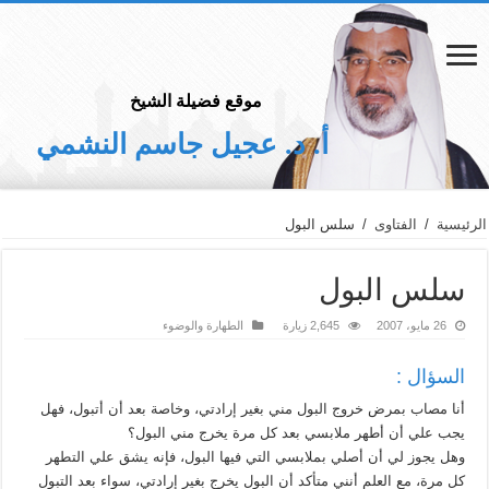
موقع فضيلة الشيخ
أ. د. عجيل جاسم النشمي
الرئيسية
/
الفتاوى
/
سلس البول
سلس البول
26 مايو، 2007
2,645 زيارة
الطهارة والوضوء
السؤال :
أنا مصاب بمرض خروج البول مني بغير إرادتي، وخاصة بعد أن أتبول، فهل
يجب علي أن أطهر ملابسي بعد كل مرة يخرج مني البول؟
وهل يجوز لي أن أصلي بملابسي التي فيها البول، فإنه يشق علي التطهر
كل مرة، مع العلم أنني متأكد أن البول يخرج بغير إرادتي، سواء بعد التبول