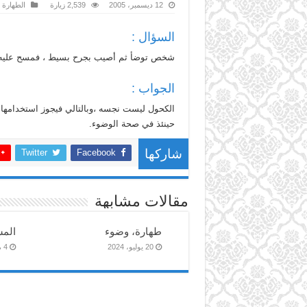
12 ديسمبر، 2005
2,539 زيارة
الطهارة 
السؤال :
شخص توضأ ثم أصيب بجرح بسيط ، فمسح عليه ب
الجواب :
الكحول ليست نجسه ،وبالتالي فيجوز استخدامها من
حينئذ في صحة الوضوء.
Twitter
Facebook
شاركها
مقالات مشابهة
طهارة، وضوء
الم
20 يوليو، 2024
4 مارس، 2023