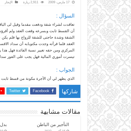
17 مارس، 2009
2,911 زيارة
الإيجار
السؤال :
أن القسط ثابت وبسرعه وقعت العقد ولم أقرؤه 
الشقة وشدة حاجتى للشقة للزواج بها فلم يكن 
المركزي ومن حقه تغيير نسبة الفائدة فهل هذا ر
تيسرت أموري المالية فهل يجب على الفور سداد
الجواب :
الذي يظهر لي أن الأجرة مكونة من قسط ثابت وقس
Twitter
Facebook
شاركها
مقالات مشابهة
التأجير من الباطن
بدل 