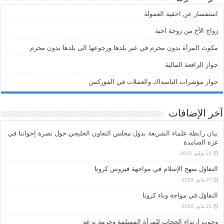
استفسار عن احقية العمولة
زواج الأخ من زوجة اخية
مكوث المرأة بدون محرم في غير بلدها ورجوعها الى بلدها بدون محرم
جواز الرافعة المالية
جواز مؤشرات الناسداك والعملات في الفوركس
آخر الإضافات
بيان رابطة علماء الشريعة بدول مجلس التعاون الخليجي حول نصرة إخواننا في
غزة الصامدة
21 يوليو، 2025
التفاؤل منهج الإسلام في مواجهة فيروس كرونا
27 مايو، 2020
التفاؤل في مواجة وباء كرونا
24 مايو، 2020
وجوب ارتداء الحجاب للمرأة المسلمة وحرمة نزعه