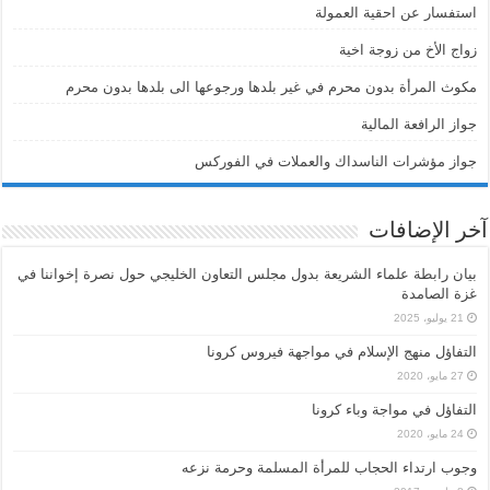
استفسار عن احقية العمولة
زواج الأخ من زوجة اخية
مكوث المرأة بدون محرم في غير بلدها ورجوعها الى بلدها بدون محرم
جواز الرافعة المالية
جواز مؤشرات الناسداك والعملات في الفوركس
آخر الإضافات
بيان رابطة علماء الشريعة بدول مجلس التعاون الخليجي حول نصرة إخواننا في
غزة الصامدة
21 يوليو، 2025
التفاؤل منهج الإسلام في مواجهة فيروس كرونا
27 مايو، 2020
التفاؤل في مواجة وباء كرونا
24 مايو، 2020
وجوب ارتداء الحجاب للمرأة المسلمة وحرمة نزعه